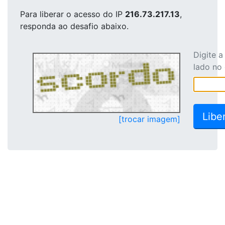
Para liberar o acesso
do IP
216.73.217.13
,
responda ao desafio abaixo.
Digite 
lado no
[trocar imagem]