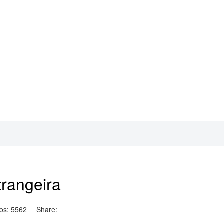
Notícias
trangeira
os: 5562
Share: