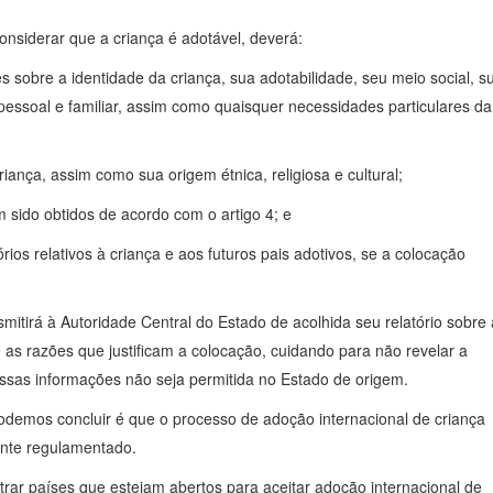
onsiderar que a criança é adotável, deverá:
s sobre a identidade da criança, sua adotabilidade, seu meio social, s
 pessoal e familiar, assim como quaisquer necessidades particulares da
ança, assim como sua origem étnica, religiosa e cultural;
 sido obtidos de acordo com o artigo 4; e
rios relativos à criança e aos futuros pais adotivos, se a colocação
mitirá à Autoridade Central do Estado de acolhida seu relatório sobre 
 as razões que justificam a colocação, cuidando para não revelar a
essas informações não seja permitida no Estado de origem.
odemos concluir é que o processo de adoção internacional de criança
ente regulamentado.
rar países que estejam abertos para aceitar adoção internacional de