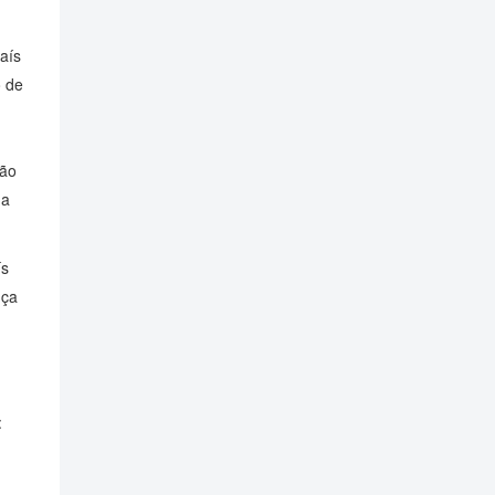
aís
o de
são
da
ís
nça
: