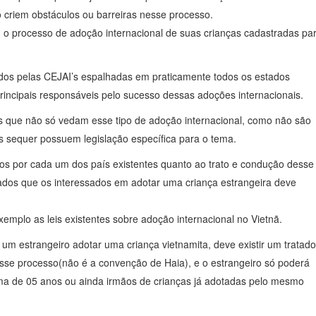
o criem obstáculos ou barreiras nesse processo.
 o processo de adoção internacional de suas crianças cadastradas pa
ados pelas CEJAI’s espalhadas em praticamente todos os estados
principais responsáveis pelo sucesso dessas adoções internacionais.
s que não só vedam esse tipo de adoção internacional, como não são
s sequer possuem legislação específica para o tema.
dos por cada um dos país existentes quanto ao trato e condução desse
ados que os interessados em adotar uma criança estrangeira deve
mplo as leis existentes sobre adoção internacional no Vietnã.
 um estrangeiro adotar uma criança vietnamita, deve existir um tratado
sse processo(não é a convenção de Haia), e o estrangeiro só poderá
ima de 05 anos ou ainda irmãos de crianças já adotadas pelo mesmo